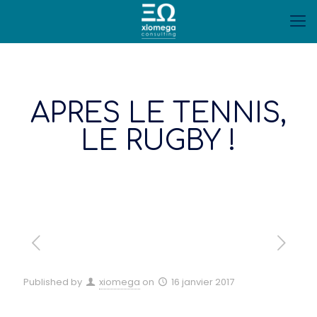
APRES LE TENNIS,
LE RUGBY !
Published by
xiomega
on
16 janvier 2017